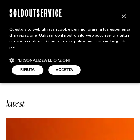
×
Questo sito web utilizza i cookie per migliorare la tua esperienza
magazine
di navigazione. Utilizzando il nostro sito web acconsenti a tutti i
cookie in conformità con la nostra policy per i cookie.
Leggi di
più
HOME
CARICA ALTRI
PERSONALIZZA LE OPZIONI
STYLE
ORGHINI AVENTADOR
SOLDOUTSER
RIFIUTA
ACCETTA
FOOTWEAR
ACCESSORIES
latest