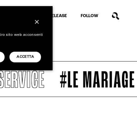
EXTRA
RELEASE
FOLLOW
×
stro sito web acconsenti
ACCETTA
RVICE
#LE MARIAGE