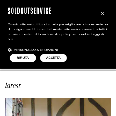
×
Questo sito web utilizza i cookie per migliorare la tua esperienza
magazine
di navigazione. Utilizzando il nostro sito web acconsenti a tutti i
cookie in conformità con la nostra policy per i cookie.
Leggi di
più
HOME
CARICA ALTRI
PERSONALIZZA LE OPZIONI
STYLE
RVICE
#LEONE
SOLDOUTSERVICE
RIFIUTA
ACCETTA
FOOTWEAR
ACCESSORIES
latest