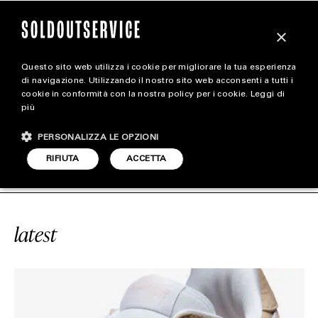
×
Questo sito web utilizza i cookie per migliorare la tua esperienza
magazine
di navigazione. Utilizzando il nostro sito web acconsenti a tutti i
cookie in conformità con la nostra policy per i cookie.
Leggi di
più
HOME
CARICA ALTRI
PERSONALIZZA LE OPZIONI
STYLE
ICE
#LINEN
SOLDOUTSERVICE
#
RIFIUTA
ACCETTA
FOOTWEAR
ACCESSORIES
latest