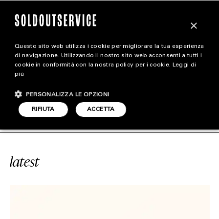
×
Questo sito web utilizza i cookie per migliorare la tua esperienza
magazine
di navigazione. Utilizzando il nostro sito web acconsenti a tutti i
cookie in conformità con la nostra policy per i cookie.
Leggi di
più
HOME
CARICA ALTRI
PERSONALIZZA LE OPZIONI
STYLE
VUITTON AIRPLANE BAG
SOLDOUTSE
RIFIUTA
ACCETTA
FOOTWEAR
ACCESSORIES
latest