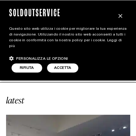
×
Questo sito web utilizza i cookie per migliorare la tua esperienza
magazine
di navigazione. Utilizzando il nostro sito web acconsenti a tutti i
cookie in conformità con la nostra policy per i cookie.
Leggi di
più
HOME
CARICA ALTRI
PERSONALIZZA LE OPZIONI
STYLE
 VUITTON FOUNDATION
SOLDOUTSE
RIFIUTA
ACCETTA
FOOTWEAR
ACCESSORIES
latest