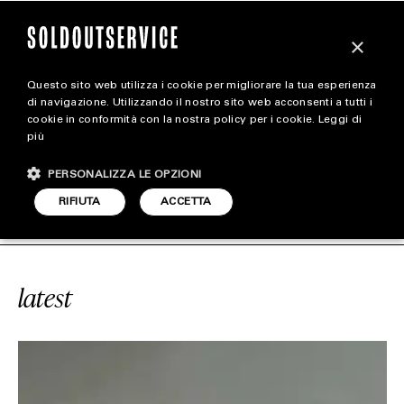
×
Questo sito web utilizza i cookie per migliorare la tua esperienza
magazine
di navigazione. Utilizzando il nostro sito web acconsenti a tutti i
cookie in conformità con la nostra policy per i cookie.
Leggi di
più
HOME
CARICA ALTRI
PERSONALIZZA LE OPZIONI
STYLE
LOUIS VUITTON LV54
SOLDOUTSERV
RIFIUTA
ACCETTA
FOOTWEAR
ACCESSORIES
latest