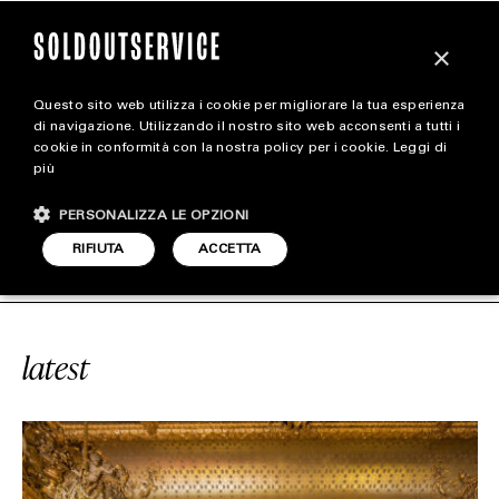
×
Questo sito web utilizza i cookie per migliorare la tua esperienza
magazine
di navigazione. Utilizzando il nostro sito web acconsenti a tutti i
cookie in conformità con la nostra policy per i cookie.
Leggi di
più
HOME
CARICA ALTRI
PERSONALIZZA LE OPZIONI
STYLE
VICE
#LOUVRE
SOLDOUTSERVICE
RIFIUTA
ACCETTA
FOOTWEAR
ACCESSORIES
latest