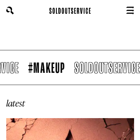
magazine
HOME
CARICA ALTRI
STYLE
VICE
#MAKEUP
SOLDOUTSERVICE
FOOTWEAR
ACCESSORIES
latest