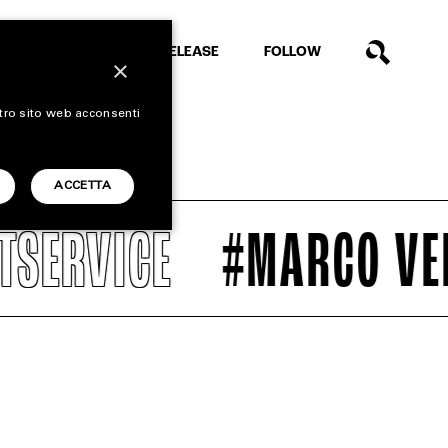
EXTRA
RELEASE
FOLLOW
×
stro sito web acconsenti
ACCETTA
ERVICE
#MARCO VERR