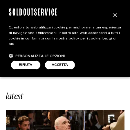
×
Questo sito web utilizza i cookie per migliorare la tua esperienza
magazine
di navigazione. Utilizzando il nostro sito web acconsenti a tutti i
cookie in conformità con la nostra policy per i cookie.
Leggi di
più
HOME
CARICA ALTRI
PERSONALIZZA LE OPZIONI
STYLE
#MARTIN SCORSESE
SOLDOUTSERVI
RIFIUTA
ACCETTA
FOOTWEAR
ACCESSORIES
latest