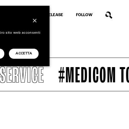
EXTRA
RELEASE
FOLLOW
×
stro sito web acconsenti
ACCETTA
VICE
#MEDICOM TOY