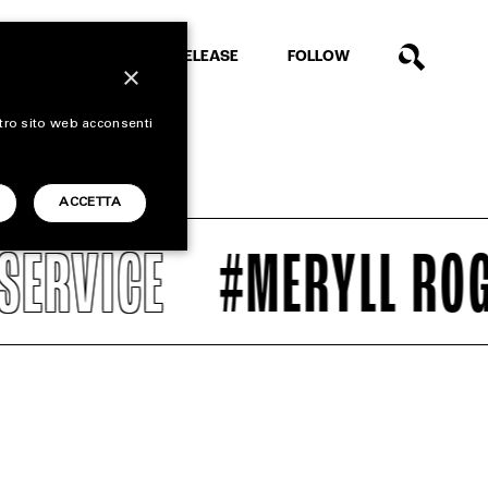
EXTRA
RELEASE
FOLLOW
×
stro sito web acconsenti
ACCETTA
ERVICE
#MERYLL ROGG