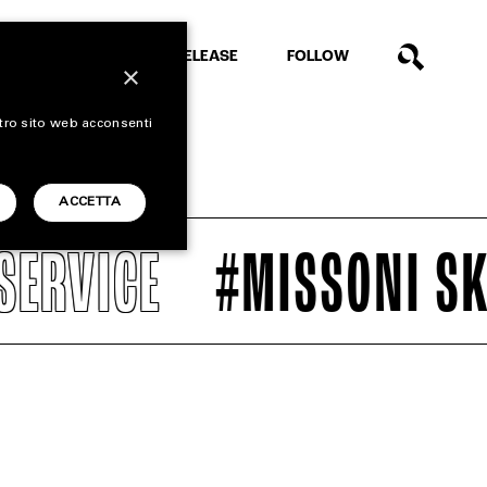
EXTRA
RELEASE
FOLLOW
×
stro sito web acconsenti
ACCETTA
RVICE
#MISSONI SKY