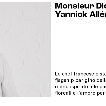
Monsieur Dio
Yannick Allé
Lo chef francese è st
flagship parigino del
menù ispirato alle pas
floreali e l’amore pe