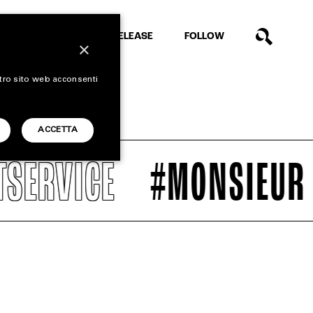
EXTRA
RELEASE
FOLLOW
×
stro sito web acconsenti
ACCETTA
ERVICE
#MONSIEUR D