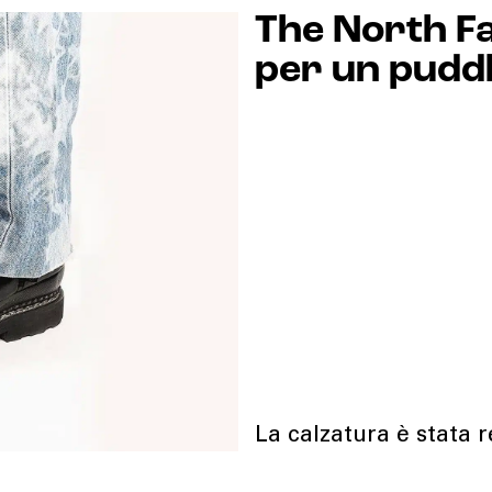
The North F
per un puddl
La calzatura è stata r