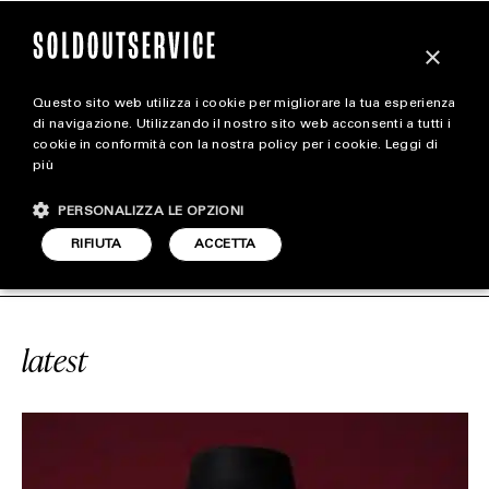
×
Questo sito web utilizza i cookie per migliorare la tua esperienza
magazine
di navigazione. Utilizzando il nostro sito web acconsenti a tutti i
cookie in conformità con la nostra policy per i cookie.
Leggi di
più
HOME
CARICA ALTRI
PERSONALIZZA LE OPZIONI
STYLE
CE
#MUSICA
SOLDOUTSERVICE
RIFIUTA
ACCETTA
FOOTWEAR
ACCESSORIES
latest