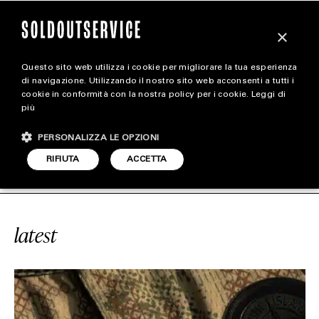
×
Questo sito web utilizza i cookie per migliorare la tua esperienza
magazine
di navigazione. Utilizzando il nostro sito web acconsenti a tutti i
cookie in conformità con la nostra policy per i cookie.
Leggi di
più
HOME
CARICA ALTRI
PERSONALIZZA LE OPZIONI
STYLE
ANCE X STONE ISLAND
SOLDOUTSE
RIFIUTA
ACCETTA
FOOTWEAR
ACCESSORIES
latest