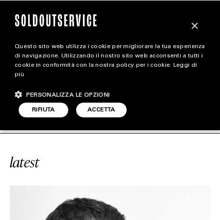
×
Questo sito web utilizza i cookie per migliorare la tua esperienza
magazine
di navigazione. Utilizzando il nostro sito web acconsenti a tutti i
cookie in conformità con la nostra policy per i cookie.
Leggi di
più
HOME
CARICA ALTRI
PERSONALIZZA LE OPZIONI
STYLE
#NICOLA BROGNANO
SOLDOUTSERV
RIFIUTA
ACCETTA
FOOTWEAR
ACCESSORIES
latest