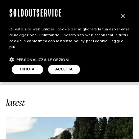
×
Questo sito web utilizza i cookie per migliorare la tua esperienza
magazine
di navigazione. Utilizzando il nostro sito web acconsenti a tutti i
cookie in conformità con la nostra policy per i cookie.
Leggi di
più
HOME
CARICA ALTRI
PERSONALIZZA LE OPZIONI
STYLE
ERVICE
#NIDI
SOLDOUTSERVICE
RIFIUTA
ACCETTA
FOOTWEAR
ACCESSORIES
latest