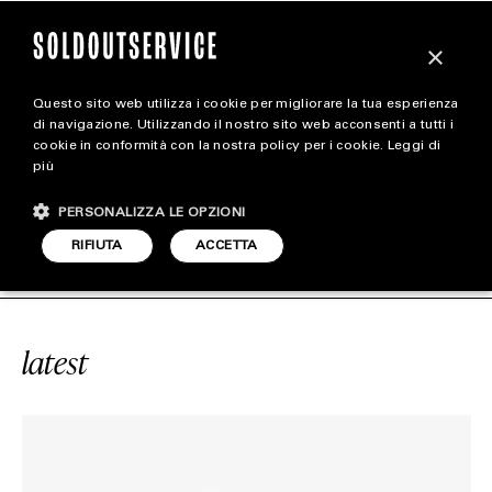
×
Questo sito web utilizza i cookie per migliorare la tua esperienza
magazine
di navigazione. Utilizzando il nostro sito web acconsenti a tutti i
cookie in conformità con la nostra policy per i cookie.
Leggi di
più
HOME
CARICA ALTRI
PERSONALIZZA LE OPZIONI
STYLE
#NIKE AIR FLEA 2
SOLDOUTSERVI
RIFIUTA
ACCETTA
FOOTWEAR
ACCESSORIES
latest