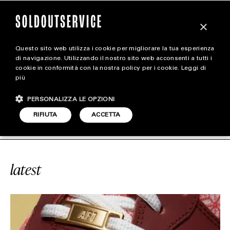
×
Questo sito web utilizza i cookie per migliorare la tua esperienza
magazine
di navigazione. Utilizzando il nostro sito web acconsenti a tutti i
cookie in conformità con la nostra policy per i cookie.
Leggi di
più
HOME
CARICA ALTRI
PERSONALIZZA LE OPZIONI
STYLE
ORCE 1 “UGLY SWEATER”
SOLDOUTS
RIFIUTA
ACCETTA
FOOTWEAR
ACCESSORIES
latest