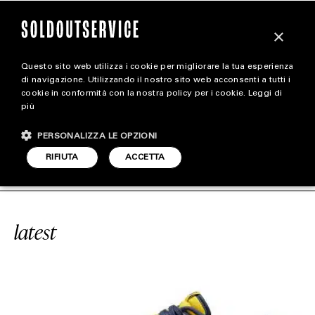
×
Questo sito web utilizza i cookie per migliorare la tua esperienza
magazine
di navigazione. Utilizzando il nostro sito web acconsenti a tutti i
cookie in conformità con la nostra policy per i cookie.
Leggi di
più
HOME
CARICA ALTRI
PERSONALIZZA LE OPZIONI
STYLE
UNK LOW “MICHIGAN”
SOLDOUTSE
RIFIUTA
ACCETTA
FOOTWEAR
ACCESSORIES
latest