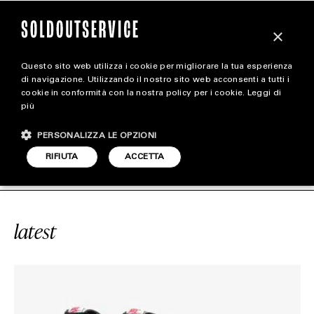
×
Questo sito web utilizza i cookie per migliorare la tua esperienza
magazine
di navigazione. Utilizzando il nostro sito web acconsenti a tutti i
cookie in conformità con la nostra policy per i cookie.
Leggi di
più
HOME
CARICA ALTRI
PERSONALIZZA LE OPZIONI
STYLE
E DUNK LOW “PANDA”
SOLDOUTSER
RIFIUTA
ACCETTA
FOOTWEAR
ACCESSORIES
latest