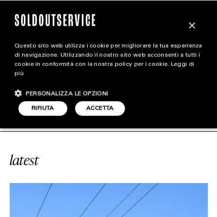
×
Questo sito web utilizza i cookie per migliorare la tua esperienza
magazine
di navigazione. Utilizzando il nostro sito web acconsenti a tutti i
cookie in conformità con la nostra policy per i cookie.
Leggi di
più
HOME
CARICA ALTRI
PERSONALIZZA LE OPZIONI
STYLE
AMES INNOVATION CENTER
SOLDOU
RIFIUTA
ACCETTA
FOOTWEAR
ACCESSORIES
latest