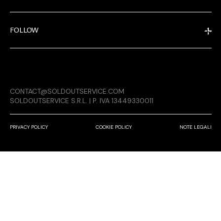
FOLLOW
CONTACT@SOLDOUTSERVICE.COM
SOLDOUTSERVICE S.R.L. | P. IVA 13449330011
PRIVACY POLICY
COOKIE POLICY
NOTE LEGALI
EXTRA
RELEASE