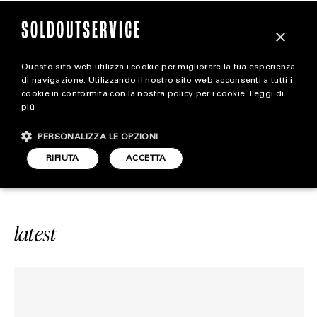
×
Questo sito web utilizza i cookie per migliorare la tua esperienza
magazine
di navigazione. Utilizzando il nostro sito web acconsenti a tutti i
cookie in conformità con la nostra policy per i cookie.
Leggi di
più
HOME
CARICA ALTRI
PERSONALIZZA LE OPZIONI
STYLE
ICE
#NIKE PG5
SOLDOUTSERVICE
RIFIUTA
ACCETTA
FOOTWEAR
ACCESSORIES
latest