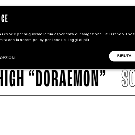
 i cookie per migliorare la tua esperienza di navigazione. Utilizzando il no
rmità con la nostra policy per i cookie.
Leggi di più
magazine
RIFIUTA
OPZIONI
HOME
H “DORAEMON”
SOLDO
STYLE
CARICA ALTRI
FOOTWEAR
ACCESSORIES