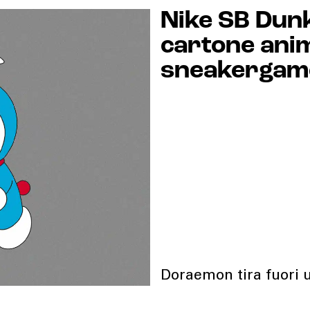
Nike SB Dunk
cartone anim
sneakergam
Doraemon tira fuori 