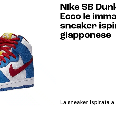
Nike SB Dun
Ecco le immag
sneaker ispi
giapponese
La sneaker ispirata a