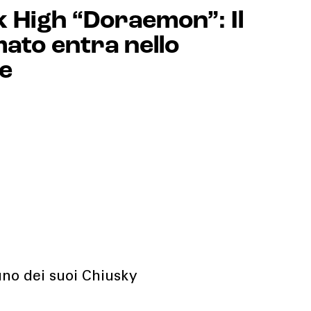
 High “Doraemon”: Il
ato entra nello
e
uno dei suoi Chiusky