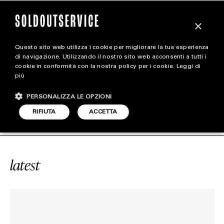
×
Questo sito web utilizza i cookie per migliorare la tua esperienza
magazine
di navigazione. Utilizzando il nostro sito web acconsenti a tutti i
cookie in conformità con la nostra policy per i cookie.
Leggi di
più
HOME
CARICA ALTRI
PERSONALIZZA LE OPZIONI
STYLE
 DUNK LOW “CHICAGO”
SOLDOUTSE
RIFIUTA
ACCETTA
FOOTWEAR
ACCESSORIES
latest