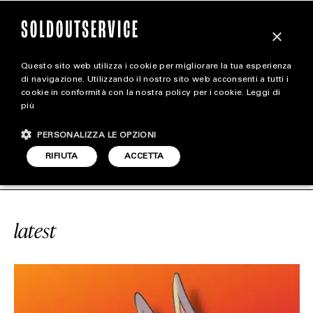
×
Questo sito web utilizza i cookie per migliorare la tua esperienza
magazine
di navigazione. Utilizzando il nostro sito web acconsenti a tutti i
cookie in conformità con la nostra policy per i cookie.
Leggi di
più
HOME
CARICA ALTRI
PERSONALIZZA LE OPZIONI
STYLE
#NIKE X SPACE JAM
SOLDOUTSERVI
RIFIUTA
ACCETTA
FOOTWEAR
ACCESSORIES
latest