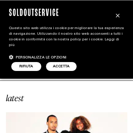
×
Questo sito web utilizza i cookie per migliorare la tua esperienza
magazine
di navigazione. Utilizzando il nostro sito web acconsenti a tutti i
cookie in conformità con la nostra policy per i cookie.
Leggi di
più
HOME
CARICA ALTRI
PERSONALIZZA LE OPZIONI
STYLE
RVICE
#OVO
SOLDOUTSERVICE
#
RIFIUTA
ACCETTA
FOOTWEAR
ACCESSORIES
latest