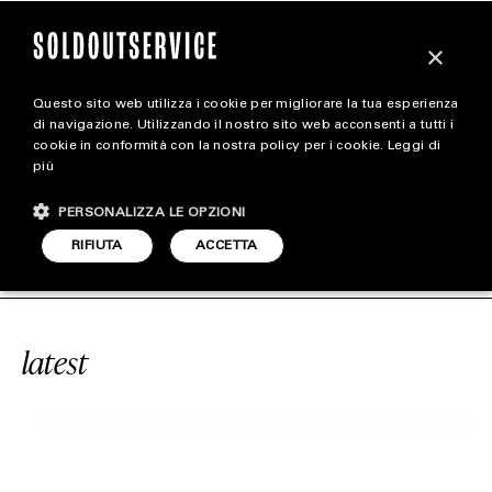
×
Questo sito web utilizza i cookie per migliorare la tua esperienza
magazine
di navigazione. Utilizzando il nostro sito web acconsenti a tutti i
cookie in conformità con la nostra policy per i cookie.
Leggi di
più
HOME
CARICA ALTRI
PERSONALIZZA LE OPZIONI
STYLE
RVICE
#PINGU
SOLDOUTSERVICE
RIFIUTA
ACCETTA
FOOTWEAR
ACCESSORIES
latest