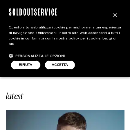
×
Questo sito web utilizza i cookie per migliorare la tua esperienza
magazine
di navigazione. Utilizzando il nostro sito web acconsenti a tutti i
cookie in conformità con la nostra policy per i cookie.
Leggi di
più
HOME
CARICA ALTRI
PERSONALIZZA LE OPZIONI
STYLE
PRADA LINEA ROSSA
SOLDOUTSERV
RIFIUTA
ACCETTA
FOOTWEAR
ACCESSORIES
latest