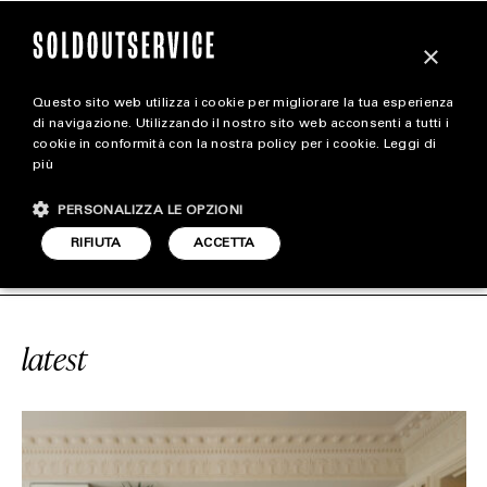
×
Questo sito web utilizza i cookie per migliorare la tua esperienza
magazine
di navigazione. Utilizzando il nostro sito web acconsenti a tutti i
cookie in conformità con la nostra policy per i cookie.
Leggi di
più
HOME
CARICA ALTRI
PERSONALIZZA LE OPZIONI
STYLE
E
#ROYAL SUITE
SOLDOUTSERVIC
RIFIUTA
ACCETTA
FOOTWEAR
ACCESSORIES
latest