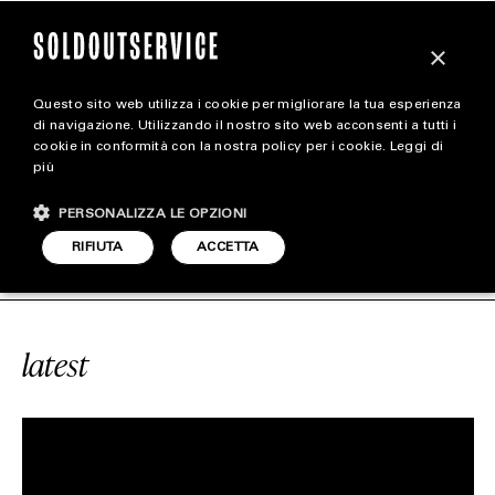
×
Questo sito web utilizza i cookie per migliorare la tua esperienza
magazine
di navigazione. Utilizzando il nostro sito web acconsenti a tutti i
cookie in conformità con la nostra policy per i cookie.
Leggi di
più
HOME
CARICA ALTRI
PERSONALIZZA LE OPZIONI
STYLE
VICE
#SAVOIA
SOLDOUTSERVICE
RIFIUTA
ACCETTA
FOOTWEAR
ACCESSORIES
latest