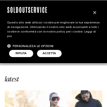
×
Questo sito web utilizza i cookie per migliorare la tua esperienza
magazine
di navigazione. Utilizzando il nostro sito web acconsenti a tutti i
cookie in conformità con la nostra policy per i cookie.
Leggi di
più
HOME
CARICA ALTRI
PERSONALIZZA LE OPZIONI
STYLE
E
#SERIE A
SOLDOUTSERVICE
#S
RIFIUTA
ACCETTA
FOOTWEAR
ACCESSORIES
latest