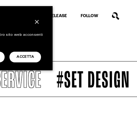
EXTRA
RELEASE
FOLLOW
×
stro sito web acconsenti
ACCETTA
RVICE
#SET DESIGN