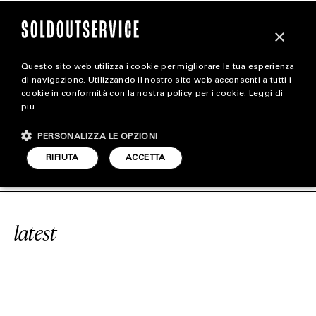
×
Questo sito web utilizza i cookie per migliorare la tua esperienza
magazine
di navigazione. Utilizzando il nostro sito web acconsenti a tutti i
cookie in conformità con la nostra policy per i cookie.
Leggi di
più
HOME
CARICA ALTRI
PERSONALIZZA LE OPZIONI
STYLE
ICE
#SHOEBOX
SOLDOUTSERVICE
RIFIUTA
ACCETTA
FOOTWEAR
ACCESSORIES
latest