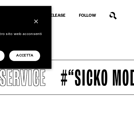
EXTRA
RELEASE
FOLLOW
×
stro sito web acconsenti
ACCETTA
RVICE
#“SICKO MODE