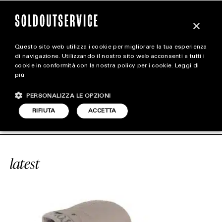
×
Questo sito web utilizza i cookie per migliorare la tua esperienza
magazine
di navigazione. Utilizzando il nostro sito web acconsenti a tutti i
cookie in conformità con la nostra policy per i cookie.
Leggi di
più
HOME
CARICA ALTRI
PERSONALIZZA LE OPZIONI
STYLE
ONE ISLAND GORE-TEX
SOLDOUTSER
RIFIUTA
ACCETTA
FOOTWEAR
ACCESSORIES
latest