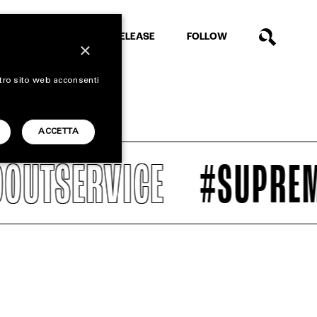
EXTRA
RELEASE
FOLLOW
×
stro sito web acconsenti
ACCETTA
RVICE
#SUPREME FALL