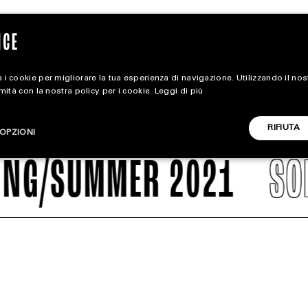
 i cookie per migliorare la tua esperienza di navigazione. Utilizzando il no
rmità con la nostra policy per i cookie.
Leggi di più
magazine
RIFIUTA
OPZIONI
HOME
MER 2021
SOLDOUTSE
STYLE
CARICA ALTRI
FOOTWEAR
ACCESSORIES