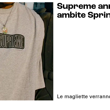
Supreme annu
ambite Spri
Le magliette verranno