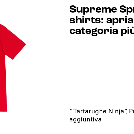
Supreme Sp
shirts: apri
categoria pi
“Tartarughe Ninja”, P
aggiuntiva