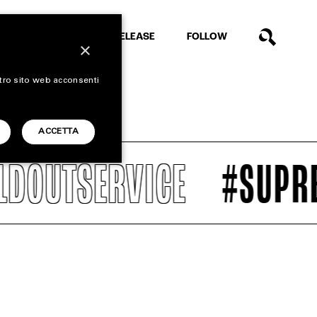
EXTRA
RELEASE
FOLLOW
×
stro sito web acconsenti
ACCETTA
RVICE
#SUPREME SPR