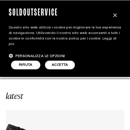
×
Questo sito web utilizza i cookie per migliorare la tua esperienza
magazine
di navigazione. Utilizzando il nostro sito web acconsenti a tutti i
cookie in conformità con la nostra policy per i cookie.
Leggi di
più
HOME
CARICA ALTRI
PERSONALIZZA LE OPZIONI
STYLE
NIKE AIR FORCE 1 LOW
SOLDOUTSE
RIFIUTA
ACCETTA
FOOTWEAR
ACCESSORIES
latest