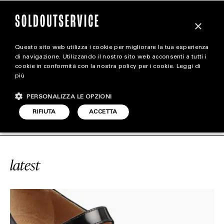
×
Questo sito web utilizza i cookie per migliorare la tua esperienza
magazine
di navigazione. Utilizzando il nostro sito web acconsenti a tutti i
cookie in conformità con la nostra policy per i cookie.
Leggi di
più
HOME
CARICA ALTRI
PERSONALIZZA LE OPZIONI
STYLE
#TABI MARY JEAN
SOLDOUTSERVI
RIFIUTA
ACCETTA
FOOTWEAR
ACCESSORIES
latest