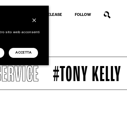
EXTRA
RELEASE
FOLLOW
×
stro sito web acconsenti
ACCETTA
RVICE
#TONY KELLY