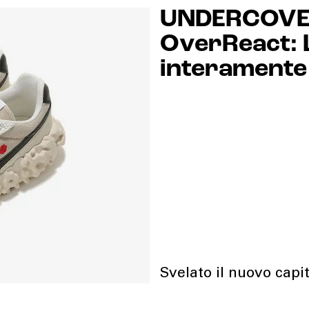
UNDERCOVER
OverReact: L
interamente 
Svelato il nuovo capi