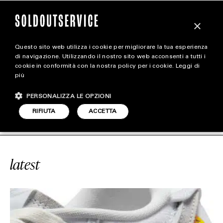
×
Questo sito web utilizza i cookie per migliorare la tua esperienza
magazine
di navigazione. Utilizzando il nostro sito web acconsenti a tutti i
cookie in conformità con la nostra policy per i cookie.
Leggi di
più
HOME
CARICA ALTRI
PERSONALIZZA LE OPZIONI
STYLE
E
#UNION LA
SOLDOUTSERVICE
RIFIUTA
ACCETTA
FOOTWEAR
ACCESSORIES
latest