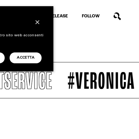
EXTRA
RELEASE
FOLLOW
×
stro sito web acconsenti
ACCETTA
SERVICE
#VERONICA L