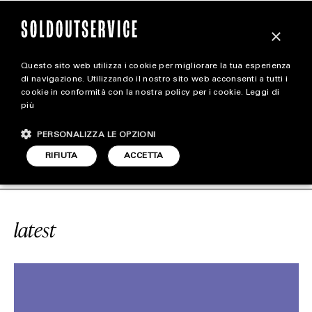
×
Questo sito web utilizza i cookie per migliorare la tua esperienza
magazine
di navigazione. Utilizzando il nostro sito web acconsenti a tutti i
cookie in conformità con la nostra policy per i cookie.
Leggi di
più
HOME
CARICA ALTRI
PERSONALIZZA LE OPZIONI
STYLE
ICE
#VERY PERI
SOLDOUTSERVIC
RIFIUTA
ACCETTA
FOOTWEAR
ACCESSORIES
latest