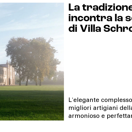
La tradizion
incontra la so
di Villa Sch
L'elegante complesso 
migliori artigiani del
armonioso e perfett