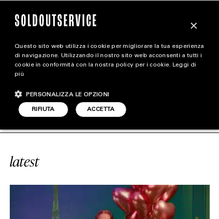
×
Questo sito web utilizza i cookie per migliorare la tua esperienza
magazine
di navigazione. Utilizzando il nostro sito web acconsenti a tutti i
cookie in conformità con la nostra policy per i cookie.
Leggi di
più
HOME
CARICA ALTRI
PERSONALIZZA LE OPZIONI
STYLE
E
#WALT DISNEY
SOLDOUTSERVIC
RIFIUTA
ACCETTA
FOOTWEAR
ACCESSORIES
latest